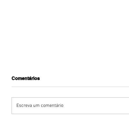
Comentários
Escreva um comentário
Turnê do Prêmio BTG
Dia dos 
Pactual da Música
Gastron