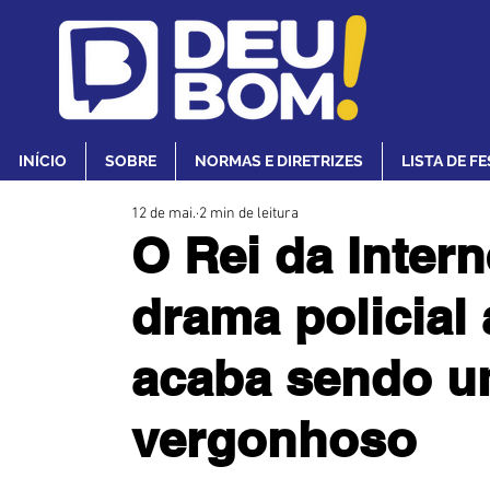
INÍCIO
SOBRE
NORMAS E DIRETRIZES
LISTA DE F
12 de mai.
2 min de leitura
O Rei da Inter
drama policial
acaba sendo um
vergonhoso