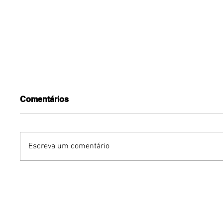
Comentários
Escreva um comentário
Humor sem censura:
Gurumê 
"Proibidão" reúne três
lança pr
comediantes em noite de
ofertas 
stand-up para maiores de
comemor
18 anos em Brasília
Pais