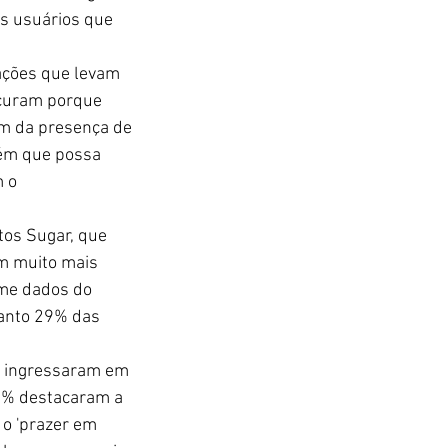
os usuários que 
vações que levam 
ocuram porque 
ém da presença de 
ém que possa 
 o 
os Sugar, que 
m muito mais 
me dados do 
anto 29% das 
e ingressaram em 
19% destacaram a 
o 'prazer em 