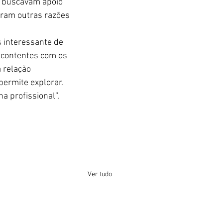
 buscavam apoio 
aram outras razões 
s interessante de 
 contentes com os 
 relação 
permite explorar. 
 profissional”, 
Ver tudo