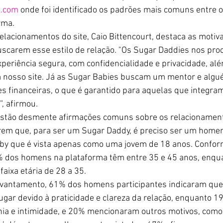
o.com
 onde foi identificado os padrões mais comuns entre 
rma.
relacionamentos do site, Caio Bittencourt, destaca as moti
scarem esse estilo de relação. "Os Sugar Daddies nos pr
eriência segura, com confidencialidade e privacidade, al
 nosso site. Já as Sugar Babies buscam um mentor e algu
es financeiras, o que é garantido para aquelas que integram
”, afirmou.
stão desmente afirmações comuns sobre os relacionament
rem que, para ser um Sugar Daddy, é preciso ser um home
aby que é vista apenas como uma jovem de 18 anos. Confor
% dos homens na plataforma têm entre 35 e 45 anos, enqu
aixa etária de 28 a 35.
evantamento, 61% dos homens participantes indicaram qu
gar devido à praticidade e clareza da relação, enquanto 
a e intimidade, e 20% mencionaram outros motivos, como 