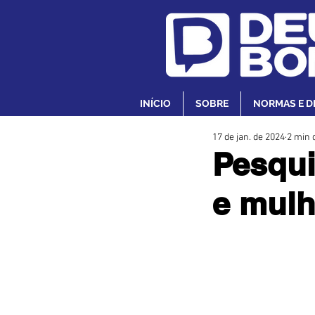
INÍCIO
SOBRE
NORMAS E D
17 de jan. de 2024
2 min d
Pesqui
e mulh