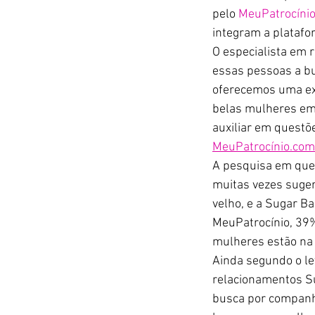
pelo 
MeuPatrocíni
integram a platafo
O especialista em 
essas pessoas a bu
oferecemos uma exp
belas mulheres em
auxiliar em questõ
MeuPatrocínio.com
A pesquisa em que
muitas vezes suge
velho, e a Sugar B
MeuPatrocínio, 39
mulheres estão na f
Ainda segundo o l
relacionamentos Su
busca por companhi