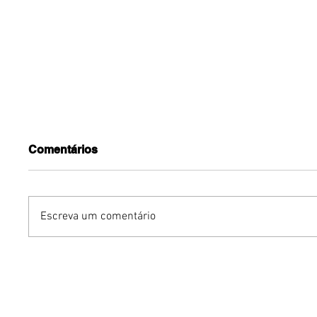
Comentários
Escreva um comentário
Turnê do Prêmio BTG
Dia dos 
Pactual da Música
Gastron
Brasileira chega a Brasília
Venânci
com homenagem a
opções 
Cazuza
família