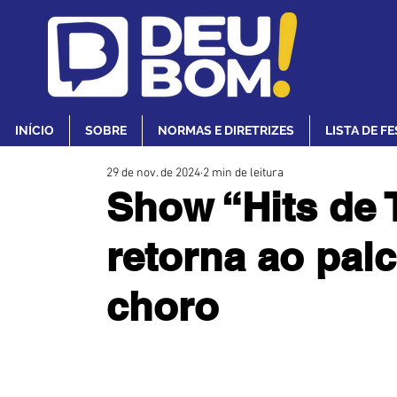
INÍCIO
SOBRE
NORMAS E DIRETRIZES
LISTA DE F
29 de nov. de 2024
2 min de leitura
Show “Hits de
retorna ao pal
choro