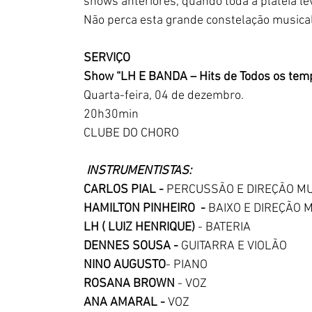
shows anteriores, quando toda a plateia le
Não perca esta grande constelação musical
SERVIÇO
Show “LH E BANDA – Hits de Todos os tem
Quarta-feira, 04 de dezembro.
20h30min
CLUBE DO CHORO
INSTRUMENTISTAS: 
CARLOS PIAL - 
PERCUSSÃO E DIREÇÃO M
HAMILTON PINHEIRO  - 
BAIXO E DIREÇÃO 
LH ( LUIZ HENRIQUE) 
- BATERIA
DENNES SOUSA - 
GUITARRA E VIOLÃO
NINO AUGUSTO
- PIANO 
ROSANA BROWN 
- VOZ 
ANA AMARAL - 
VOZ 