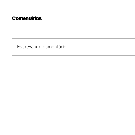
Comentários
Escreva um comentário
Benzaelas: Benzadeus
Dia Inte
reúne grandes vozes
Cerveja:
femininas em novo
vinho s
audiovisual