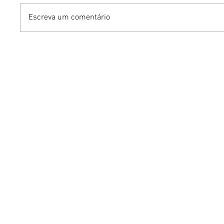
Escreva um comentário
Dia dos Pais pode
KINO an
impulsionar delivery e
“FREE K
vendas de restaurantes
com apr
em Brasília
São Paul
Brasília