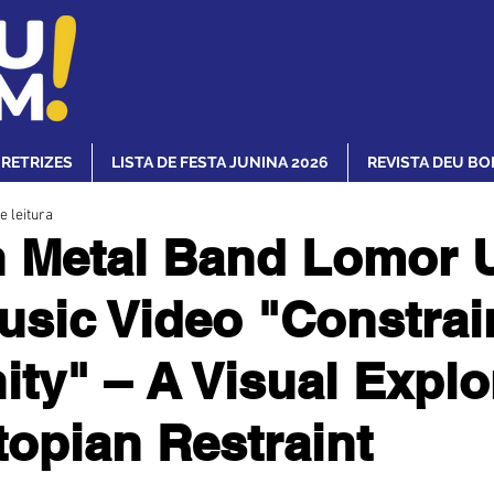
IRETRIZES
LISTA DE FESTA JUNINA 2026
REVISTA DEU BO
e leitura
 Metal Band Lomor U
sic Video "Constrai
ty" – A Visual Explo
topian Restraint