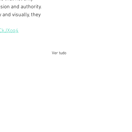
sion and authority. 
and visually, they 
vCkJXoq4
Ver tudo