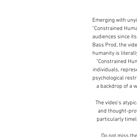
Emerging with unyie
"Constrained Human
audiences since it
Bass Prod, the vide
humanity is literal
"Constrained Hum
individuals, repres
psychological restr
a backdrop of a w
The video’s atypic
and thought-prov
particularly time
Do not miss the