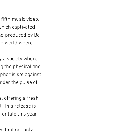
fifth music video, 
hich captivated 
nd produced by Be 
ian world where 
 a society where 
ng the physical and 
phor is set against 
nder the guise of 
, offering a fresh 
 This release is 
r late this year, 
 that not only 