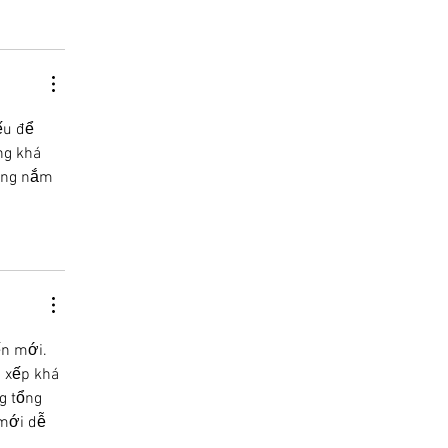
ếu để 
ng khá 
óng nắm 
ến mới. 
 xếp khá 
g tổng 
mới dễ 