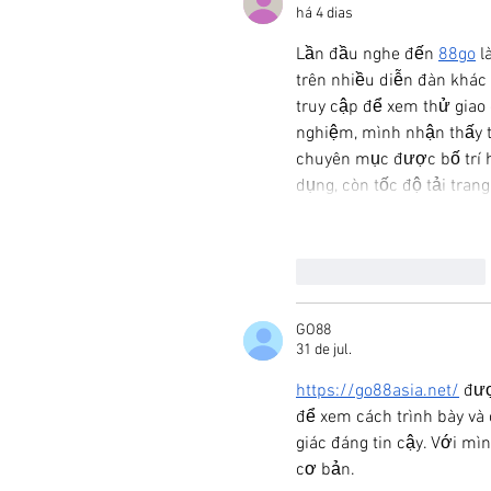
há 4 dias
Lần đầu nghe đến 
88go
 l
trên nhiều diễn đàn khác
truy cập để xem thử giao 
nghiệm, mình nhận thấy t
chuyên mục được bố trí hợ
dụng, còn tốc độ tải tran
Curtir
Responder
GO88
31 de jul.
https://go88asia.net/
 đư
để xem cách trình bày và 
giác đáng tin cậy. Với mì
cơ bản.