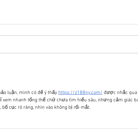
Grupo Chocolate estreia
na Europa com primeira
turnê internacional
hảo luận, mình có để ý thấy 
https://z188ny.com/
 được nhắc qua 
hỉ xem nhanh tổng thể chứ chưa tìm hiểu sâu, nhưng cảm giác ba
 bố cục rõ ràng, nhìn vào không bị rối mắt.