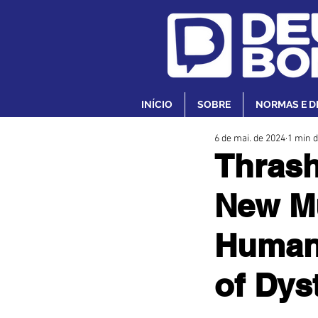
INÍCIO
SOBRE
NORMAS E D
6 de mai. de 2024
1 min d
Thrash
New Mu
Humani
of Dys