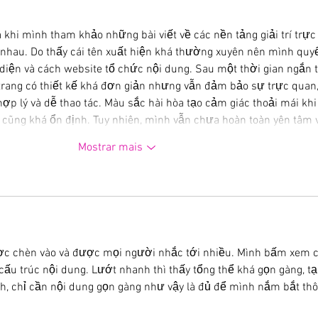
à khi mình tham khảo những bài viết về các nền tảng giải trí trực
 nhau. Do thấy cái tên xuất hiện khá thường xuyên nên mình quyế
diện và cách website tổ chức nội dung. Sau một thời gian ngắn t
rang có thiết kế khá đơn giản nhưng vẫn đảm bảo sự trực quan,
p lý và dễ thao tác. Màu sắc hài hòa tạo cảm giác thoải mái khi
g cũng khá ổn định. Tuy nhiên, mình vẫn chưa hoàn toàn yên tâm 
Mostrar mais
ợc chèn vào và được mọi người nhắc tới nhiều. Mình bấm xem ch
cấu trúc nội dung. Lướt nhanh thì thấy tổng thể khá gọn gàng, t
nh, chỉ cần nội dung gọn gàng như vậy là đủ để mình nắm bắt thô