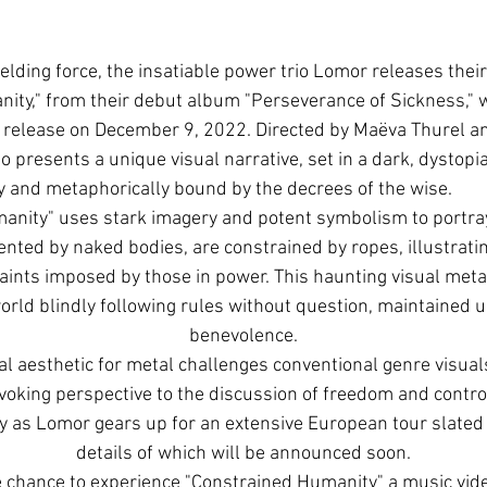
lding force, the insatiable power trio Lomor releases their 
ity," from their debut album "Perseverance of Sickness," w
s release on December 9, 2022. Directed by Maëva Thurel a
o presents a unique visual narrative, set in a dark, dystop
ly and metaphorically bound by the decrees of the wise.
anity" uses stark imagery and potent symbolism to portray
ented by naked bodies, are constrained by ropes, illustrati
aints imposed by those in power. This haunting visual meta
orld blindly following rules without question, maintained u
benevolence.
al aesthetic for metal challenges conventional genre visuals
oking perspective to the discussion of freedom and control.
ly as Lomor gears up for an extensive European tour slated fo
details of which will be announced soon.
 chance to experience "Constrained Humanity" a music video