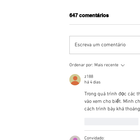
647 comentários
Escreva um comentário
Benzaelas: Benzadeus
Ordenar por:
Mais recente
reúne grandes vozes
femininas em novo
z188
audiovisual
há 4 dias
Trong quá trình đọc các t
vào xem cho biết. Mình c
cách trình bày khá thoáng,
Curtir
Responder
Convidado: