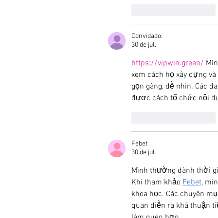
Curtir
Responder
Convidado:
30 de jul.
https://vipwin.green/
 Mìn
xem cách họ xây dựng và 
gọn gàng, dễ nhìn. Các d
được cách tổ chức nội du
Curtir
Responder
Febet
30 de jul.
Mình thường dành thời gia
Khi tham khảo 
Febet
, mì
khoa học. Các chuyên mục 
quan diễn ra khá thuận t
làm quen hơn.