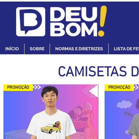
INÍCIO
SOBRE
NORMAS E DIRETRIZES
LISTA DE F
CAMISETAS D
PROMOÇÃO
PROMOÇÃO