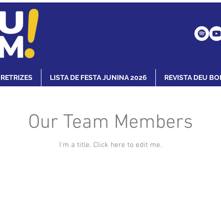
IRETRIZES
LISTA DE FESTA JUNINA 2026
REVISTA DEU BO
Our Team Members
I'm a title. ​Click here to edit me.