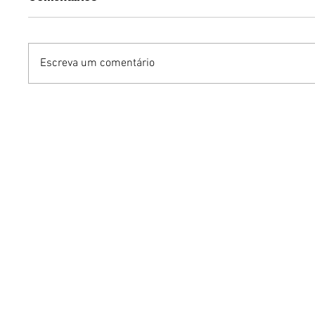
Escreva um comentário
Arquitetos Associados
Arquitet
avança na disputa pelo
feminin
projeto do novo Museu
no merca
Nacional do Equador
alto pad