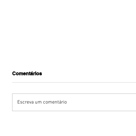
Comentários
Escreva um comentário
Dia dos Namorados:
Fuja do 
massas e memória afetiva
com esp
transformam o jantar a
cebola 