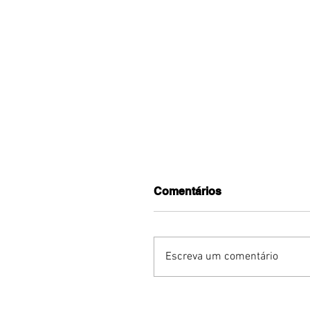
Comentários
Escreva um comentário
Turnê do Prêmio BTG
Pactual da Música