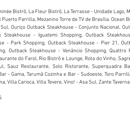
inée Bistrô, La Fleur Bistrô, La Terrasse - Unidade Lago, 
 Puerto Parrilla, Mezanino Torre de TV de Brasília. Ocean Bra
 Sul, Ouriço Outback Steakhouse - Conjunto Nacional, Out
k Steakhouse - Iguatemi Shopping, Outback Steakhous
e - Park Shopping, Outback Steakhouse - Pier 21, Out
ng, Outback Steakhouse - Venâncio Shopping, Quattro Piz
aurante do Farol, Rio Bistrô e Lounge, Rota do Vinho, Sag
ul, Sauz Restaurante, Solo Ristorante, Superquadra Ba
ar - Gama, Tarumã Cozinha e Bar - Sudoeste, Toro Parrilla 
ana, Villa Carioca, Villa Tevere, Vino! - Asa Sul, Zante Tavern
S