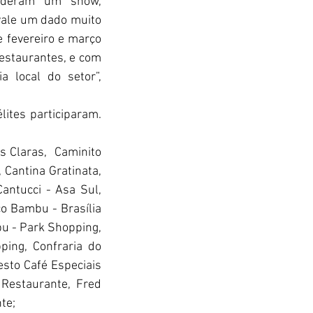
 deram um show, 
vale um dado muito 
 fevereiro e março 
restaurantes, e com 
local do setor”, 
ites participaram. 
s Claras,  Caminito 
 Cantina Gratinata, 
antucci - Asa Sul, 
o Bambu - Brasília 
u - Park Shopping, 
ing, Confraria do 
sto Café Especiais 
 Restaurante, Fred 
te;