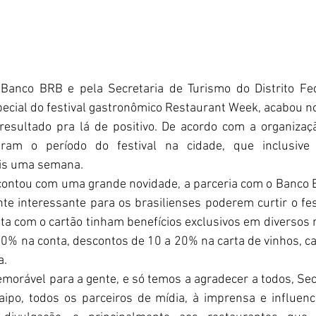
Banco BRB e pela Secretaria de Turismo do Distrito Fede
special do festival gastronômico Restaurant Week, acabou no
esultado pra lá de positivo. De acordo com a organizaçã
aram o período do festival na cidade, que inclusiv
is uma semana. 
 contou com uma grande novidade, a parceria com o Banco
nte interessante para os brasilienses poderem curtir o fest
a com o cartão tinham benefícios exclusivos em diversos r
0% na conta, descontos de 10 a 20% na carta de vinhos, caf
. 
morável para a gente, e só temos a agradecer a todos, Secr
ipo, todos os parceiros de mídia, à imprensa e influenc