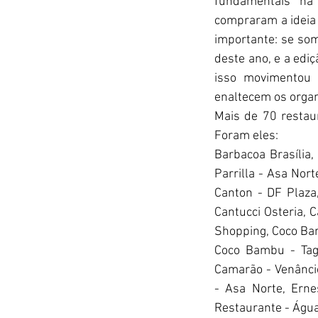
fundamentais na 
compraram a ideia 
importante: se som
deste ano, e a ediç
isso movimentou 
enaltecem os orga
Mais de 70 restaur
Foram eles:
Barbacoa Brasília, 
Parrilla - Asa Nort
Canton - DF Plaza,
Cantucci Osteria, 
Shopping, Coco Bam
Coco Bambu - Tagu
Camarão - Venâncio
- Asa Norte, Ernes
Restaurante - Água