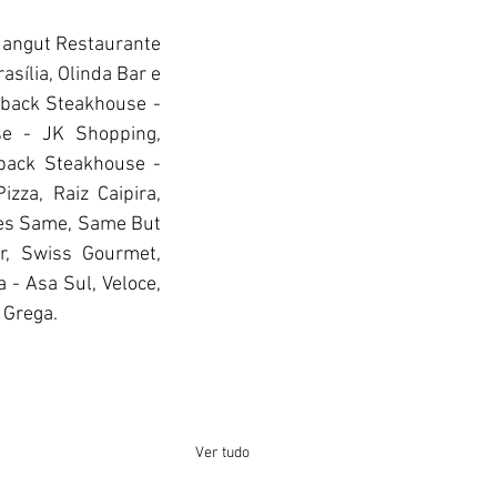
Mangut Restaurante 
sília, Olinda Bar e 
back Steakhouse - 
e - JK Shopping, 
back Steakhouse - 
za, Raiz Caipira, 
res Same, Same But 
r, Swiss Gourmet, 
- Asa Sul, Veloce, 
a Grega.
Ver tudo