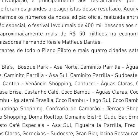
divulgação, e principalmente aos restaurantes que
e foram os grandes protagonistas desse resultado. Aqui 
armos os números da nossa edição oficial realizada entre
ão especial, o festival levou mais de 400 mil pessoas aos 
aproximadamente mais de R$ 50 milhões na economia 
nizadores Fernando Reis e Matheus Dantas. 
antes de todo o Plano Piloto e mais quatro cidades satél
 Bla's,  Bosque Park - Asa Norte, Caminito Parrilla - Água
e, Caminito Parrilla - Asa Sul, Caminito Parrilla - Sudoeste,
 Canton - Venâncio Shopping, Cantucci - Águas Claras, C
Casa Brisa, Castanho Café, Coco Bambu - Águas Claras, Coc
bu - Iguatemi Brasília, Coco Bambu - Lago Sul, Coco Bamb
atinga Shopping, Confraria do Camarão - Terraço Shopp
 Shopping, Doma Rooftop, Domaine Bistrô, Dudu Bar, Erne
to Café Especiais - Asa Sul, Figueira la Parrilla, Fred
s Claras, Gordeixos - Sudoeste, Gran Bier, Iacina Restauran