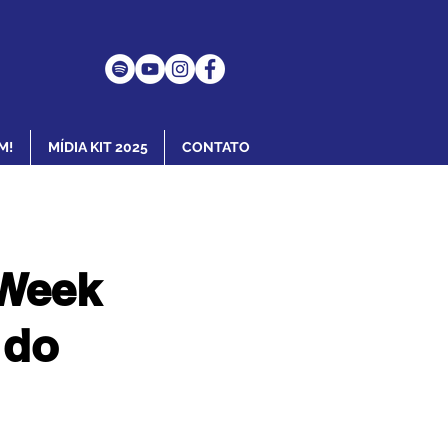
M!
MÍDIA KIT 2025
CONTATO
 Week
 do