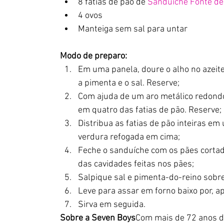
8 fatias de pão de 
Sanduíche Fonte de
4 ovos
Manteiga sem sal para untar
Modo de preparo:
Em uma panela, doure o alho no azeite
a pimenta e o sal. Reserve;
Com ajuda de um aro metálico redondo 
em quatro das fatias de pão. Reserve;
Distribua as fatias de pão inteiras e
verdura refogada em cima;
Feche o sanduíche com os pães cortad
das cavidades feitas nos pães;
Salpique sal e pimenta-do-reino sobre
Leve para assar em forno baixo por, 
Sirva em seguida.
Sobre a Seven Boys
Com mais de 72 anos de