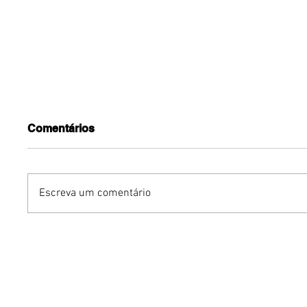
Comentários
Escreva um comentário
Dia dos Namorados:
Fuja do 
massas e memória afetiva
com esp
transformam o jantar a
cebola 
dois em uma experiência
Água Do
de conexão
Brasil