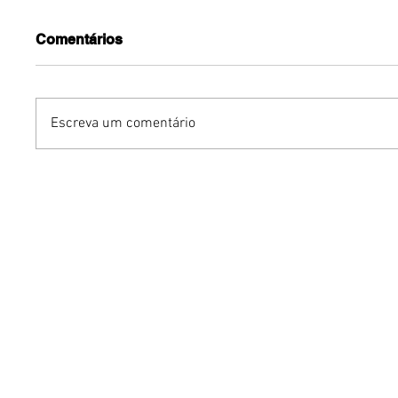
Comentários
Escreva um comentário
Dia dos Pais pode
KINO an
impulsionar delivery e
“FREE K
vendas de restaurantes
com apr
em Brasília
São Paul
Brasília