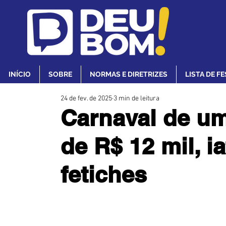
INÍCIO
SOBRE
NORMAS E DIRETRIZES
LISTA DE F
24 de fev. de 2025
3 min de leitura
Carnaval de um
de R$ 12 mil, i
fetiches