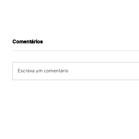
Comentários
Escreva um comentário
Avon reinventa portfólio
Grupo Ch
de body splashes Aqua
na Euro
Vibe
turnê in