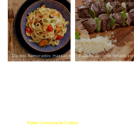
Dia dos Namorados: massas e
Fuja do óbvio no feriado c
memória afetiva transformam
espetinho de carne, cebola 
o jantar a dois em uma
pimentão da Água Doce
experiência de conexão
Sabores do Brasil
O Deu Bom Brasília é um site independente que se dedica a compartilhar informaçõe
país e o que acontece pelo mundo. Nossas publicações são elaboradas com base em
e outros colaboradores.
Se você deseja enviar uma pauta, envie para o e-mail
deubombrasilia@gmail.com
. 
vínculo com assessorias ou empresas de comunicação.
Nos reservamos o direito de avaliar, editar ou não publicar as pautas enviadas, confo
mais sobre como estruturar sua pauta e aumentar as chances de publicação, consulte
© 2025 por
Rodac Comunicação Criativa