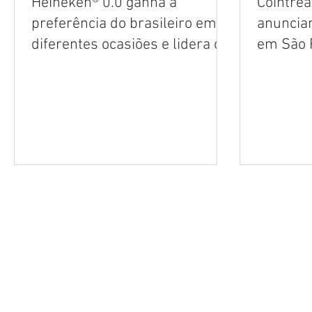
Heineken® 0.0 ganha a
Cointre
preferência do brasileiro em
anunciam
diferentes ocasiões e lidera o
em São 
consumo de cerveja zero
álcool no país