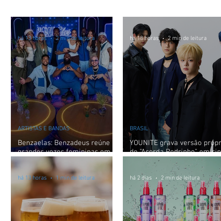
Brasília
Brasil
há 13 horas
2 min de leitura
há 18 horas
2 min de leitura
ARTISTAS E BANDAS
BRASIL
Benzaelas: Benzadeus reúne
YOUNITE grava versão própr
grandes vozes femininas em
de "Acorda Pedrinho" em sin
novo audiovisual
exclusivo para o Brasil
há 13 horas
1 min de leitura
há 2 dias
2 min de leitura