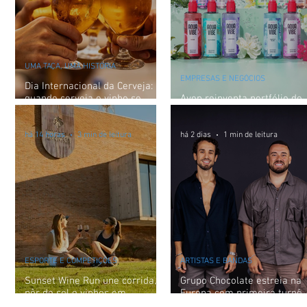
UMA TAÇA, UMA HISTÓRIA
EMPRESAS E NEGÓCIOS
Dia Internacional da Cerveja:
quando cerveja e vinho se
Avon reinventa portfólio de
encontram
body splashes Aqua Vibe
há 14 horas
3 min de leitura
há 2 dias
1 min de leitura
ESPORTE E COMPETIÇÕES
ARTISTAS E BANDAS
Sunset Wine Run une corrida,
Grupo Chocolate estreia na
pôr do sol e vinhos em
Europa com primeira turnê
experiência inédita na Vinícola
internacional