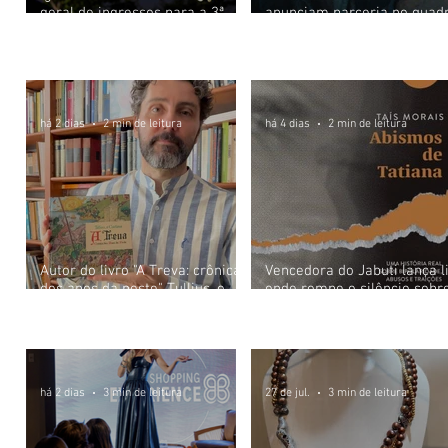
geral de ingressos para a 3ª
anunciam parceria no quad
edição do Cine Open Air
Câmeras Escondidas inspir
Literatu
ra
no longa 'O Fim da Rua'
há 2 dias
2 min de leitura
há 4 dias
2 min de leitura
Autor do livro "A Treva: crônica
Vencedora do Jabuti lança l
dos anos da peste" Tullius, o
onde rompe o silêncio sobr
Caetano promove sessão de
violência doméstica, abuso
Moda e Beleza
autógrafos em 15 de agosto na
infantil e saúde mental
Oto Livraria (302 Norte)
há 2 dias
3 min de leitura
27 de jul.
3 min de leitura