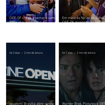
CIEE-DF chega à semana com
Em meio às férias de julho,
765 vagas de estágio e
CIEE-DF disponibiliza 580 v
aprendizagem aberta
de estágio
Cinema, Rádio e TV
há 2 dias
2 min de leitura
há 2 dias
2 min de leitura
Iguatemi Brasília abre venda
Warner Bros. Pictures e SB