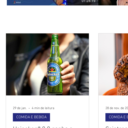
01:28:19
Últimas Notícias
29 de jan.
4 min de leitura
28 de nov. de 2
COMIDA E BEBIDA
COMIDA E 