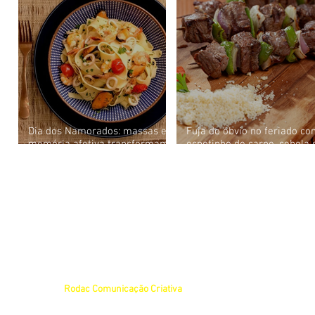
Dia dos Namorados: massas e
Fuja do óbvio no feriado c
memória afetiva transformam
espetinho de carne, cebola 
o jantar a dois em uma
pimentão da Água Doce
experiência de conexão
Sabores do Brasil
O Deu Bom Brasília é um site independente que se dedica a compartilhar informaçõe
país e o que acontece pelo mundo. Nossas publicações são elaboradas com base em
e outros colaboradores.
Se você deseja enviar uma pauta, envie para o e-mail
deubombrasilia@gmail.com
. 
vínculo com assessorias ou empresas de comunicação.
Nos reservamos o direito de avaliar, editar ou não publicar as pautas enviadas, confo
mais sobre como estruturar sua pauta e aumentar as chances de publicação, consulte
© 2025 por
Rodac Comunicação Criativa