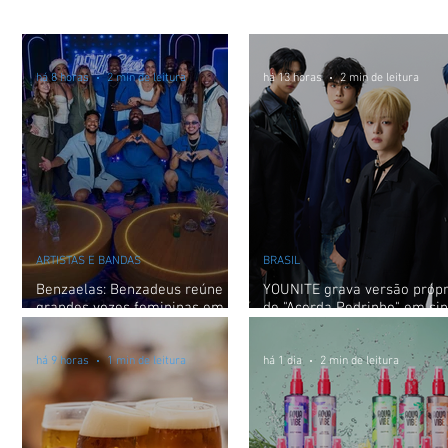
Brasília
Brasil
há 8 horas
2 min de leitura
há 13 horas
2 min de leitura
ARTISTAS E BANDAS
BRASIL
Benzaelas: Benzadeus reúne
YOUNITE grava versão própr
grandes vozes femininas em
de "Acorda Pedrinho" em sin
novo audiovisual
exclusivo para o Brasil
há 9 horas
1 min de leitura
há 1 dia
2 min de leitura