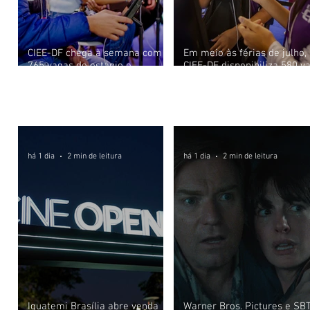
CIEE-DF chega à semana com
Em meio às férias de julho,
765 vagas de estágio e
CIEE-DF disponibiliza 580 v
aprendizagem aberta
de estágio
Cinema, Rádio e TV
há 1 dia
2 min de leitura
há 1 dia
2 min de leitura
Iguatemi Brasília abre venda
Warner Bros. Pictures e SB