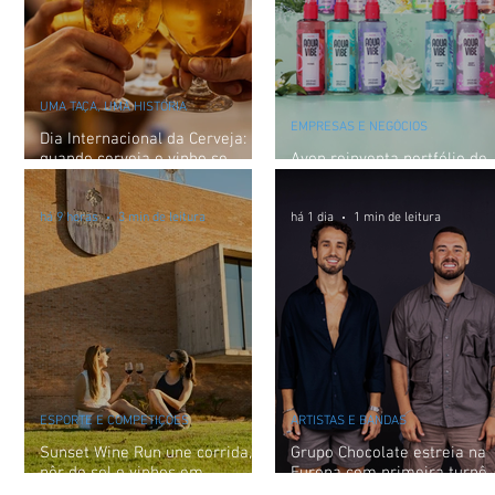
UMA TAÇA, UMA HISTÓRIA
EMPRESAS E NEGÓCIOS
Dia Internacional da Cerveja:
quando cerveja e vinho se
Avon reinventa portfólio de
encontram
body splashes Aqua Vibe
há 9 horas
3 min de leitura
há 1 dia
1 min de leitura
ESPORTE E COMPETIÇÕES
ARTISTAS E BANDAS
Sunset Wine Run une corrida,
Grupo Chocolate estreia na
pôr do sol e vinhos em
Europa com primeira turnê
experiência inédita na Vinícola
internacional