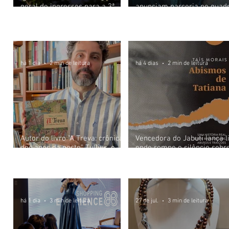
geral de ingressos para a 3ª
anunciam parceria no quad
edição do Cine Open Air
Câmeras Escondidas inspir
Literatu
ra
no longa 'O Fim da Rua'
há 1 dia
2 min de leitura
há 4 dias
2 min de leitura
Autor do livro "A Treva: crônica
Vencedora do Jabuti lança l
dos anos da peste" Tullius, o
onde rompe o silêncio sobr
Caetano promove sessão de
violência doméstica, abuso
Moda e Beleza
autógrafos em 15 de agosto na
infantil e saúde mental
Oto Livraria (302 Norte)
há 1 dia
3 min de leitura
27 de jul.
3 min de leitura